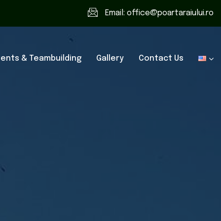
Email:
office@poartaraiului.ro
vents & Teambuilding
Gallery
Contact Us