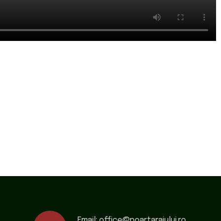
Email:
office@poartaraiului.ro