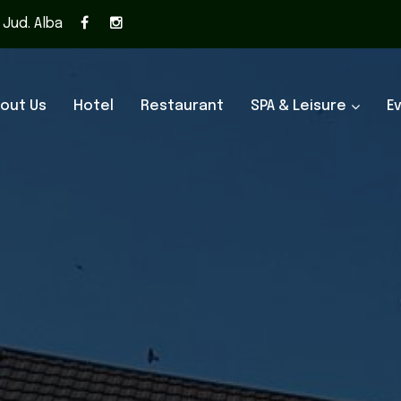
, Jud. Alba
out Us
Hotel
Restaurant
SPA & Leisure
E