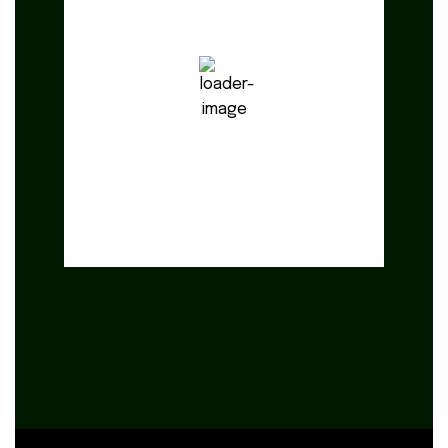
12
°C
Clear Sky
Visibility:
10 km
Sunrise:
6:18 am
Sunset:
8:44 pm
Weather from OpenWeatherMap