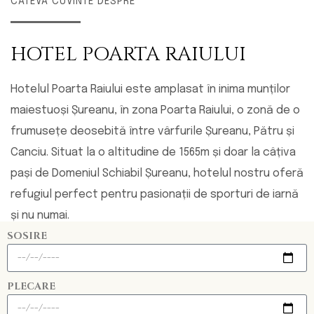
CÂTEVA CUVINTE DESPRE
HOTEL POARTA RAIULUI
Hotelul Poarta Raiului este amplasat în inima munților
maiestuoși Șureanu, în zona Poarta Raiului, o zonă de o
frumusețe deosebită între vârfurile Șureanu, Pătru și
Canciu. Situat la o altitudine de 1565m și doar la câțiva
pași de Domeniul Schiabil Șureanu, hotelul nostru oferă
refugiul perfect pentru pasionații de sporturi de iarnă
și nu numai.
SOSIRE
PLECARE