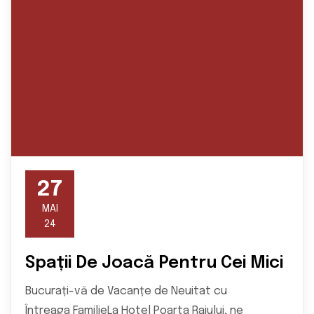
27
MAI
24
Spații De Joacă Pentru Cei Mici
Bucurați-vă de Vacanțe de Neuitat cu
Întreaga FamilieLa Hotel Poarta Raiului, ne