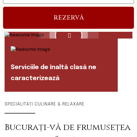
Prezenți
REZERVĂ
de
Ani.
peste
Serviciile de înaltă clasă ne
caracterizează
SPECIALITĂȚI CULINARE & RELAXARE
Bucurați-vă de frumusețea