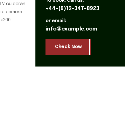
To book, call us:
 TV cu ecran
+44-(9)12-347-8923
r-o camera
0×200.
or email:
info@example.com
Check Now