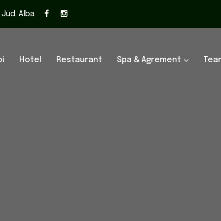
, Jud. Alba
i
Hotel
Restaurant
Spa & Agrement
Team