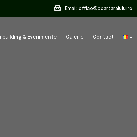
Email:
office@poartaraiului.ro
building & Evenimente
Galerie
Contact