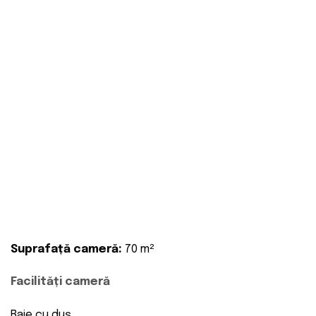
Suprafață cameră:
70 m²
Facilități cameră
Baie cu duş