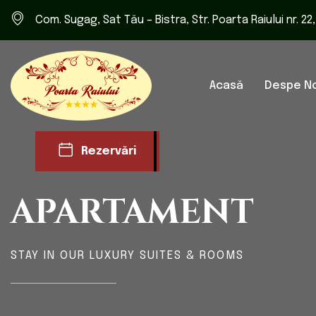
Com. Sugag, Sat Tău – Bistra, Str. Poarta Raiului nr. 22
Acasă
Despe No
Rezervări
APARTAMENT
STAY IN OUR LUXURY SUITES & ROOMS