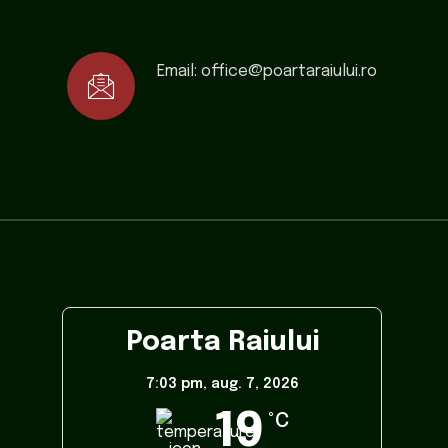
Email:
office@poartaraiului.ro
Poarta Raiului
7:03 pm,
aug. 7, 2026
19
°C